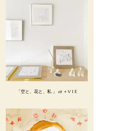
「空と、花と、私 」 at ＋V I E