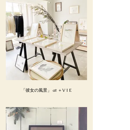
「彼女の風景」 at ＋V I E