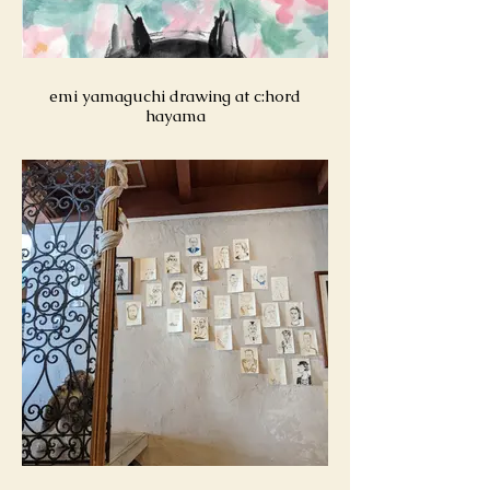
emi yamaguchi drawing at c:hord
hayama